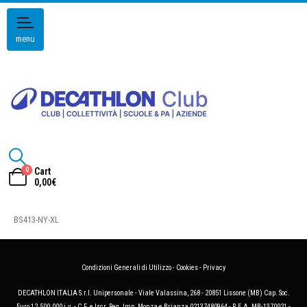
menu
0
Cart
0,00
€
BS413-NY-XL
Condizioni Generali di Utilizzo
-
Cookies
-
Privacy
DECATHLON ITALIA S.r.l. Unipersonale - Viale Valassina, 268 - 20851 Lissone (MB) Cap. Soc.
Euro 12.500.000 i.v. - C.F. e Iscr. Reg. Imp. Monza e Brianza 02137480964 - R.E.A. MB-1370021 -