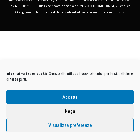
P.IVA. 11005760159 - Direzione e coordinamento art. 2497 C.C. DECATHLON SA, Villeneuve
D'Ascq, Francia Le foto dei prodotti presenti sul sito sono puramente esemplificative.
Informativa breve cookie
Questo sito utilizza i cookie tecnici, per le statistiche e
di terze parti.
Accetta
Nega
Visualizza preferenze