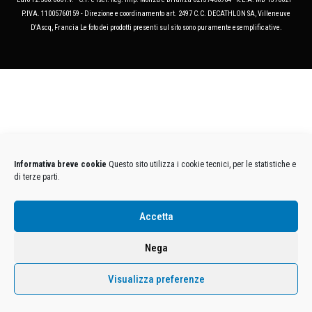
P.IVA. 11005760159 - Direzione e coordinamento art. 2497 C.C. DECATHLON SA, Villeneuve
D'Ascq, Francia Le foto dei prodotti presenti sul sito sono puramente esemplificative.
Informativa breve cookie
Questo sito utilizza i cookie tecnici, per le statistiche e
di terze parti.
Accetta
Nega
Visualizza preferenze