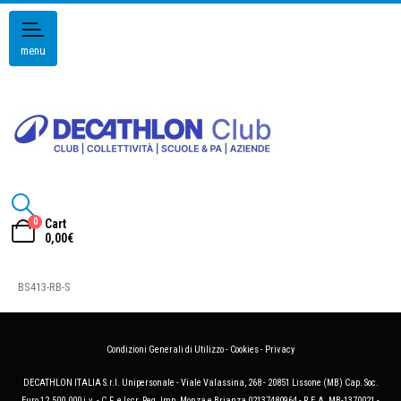
menu
0
Cart
0,00
€
BS413-RB-S
Condizioni Generali di Utilizzo
-
Cookies
-
Privacy
DECATHLON ITALIA S.r.l. Unipersonale - Viale Valassina, 268 - 20851 Lissone (MB) Cap. Soc.
Euro 12.500.000 i.v. - C.F. e Iscr. Reg. Imp. Monza e Brianza 02137480964 - R.E.A. MB-1370021 -