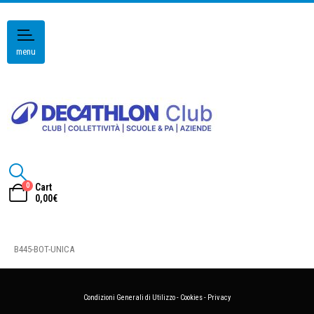
menu
0
Cart
0,00
€
B445-BOT-UNICA
Condizioni Generali di Utilizzo
-
Cookies
-
Privacy