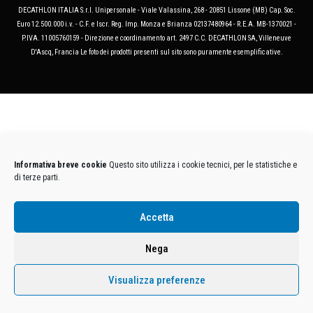
DECATHLON ITALIA S.r.l. Unipersonale - Viale Valassina, 268 - 20851 Lissone (MB) Cap. Soc.
Euro 12.500.000 i.v. - C.F. e Iscr. Reg. Imp. Monza e Brianza 02137480964 - R.E.A. MB-1370021 -
P.IVA. 11005760159 - Direzione e coordinamento art. 2497 C.C. DECATHLON SA, Villeneuve
D'Ascq, Francia Le foto dei prodotti presenti sul sito sono puramente esemplificative.
Informativa breve cookie
Questo sito utilizza i cookie tecnici, per le statistiche e
di terze parti.
Accetta
Nega
Visualizza preferenze