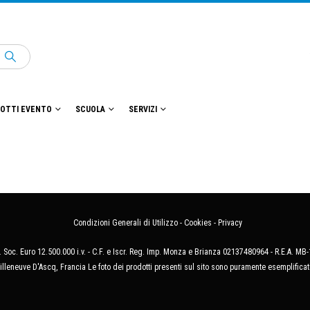
OTTI EVENTO
SCUOLA
SERVIZI
Condizioni Generali di Utilizzo
-
Cookies
-
Privacy
 Soc. Euro 12.500.000 i.v. - C.F. e Iscr. Reg. Imp. Monza e Brianza 02137480964 - R.E.A. 
illeneuve D'Ascq, Francia Le foto dei prodotti presenti sul sito sono puramente esemplificat