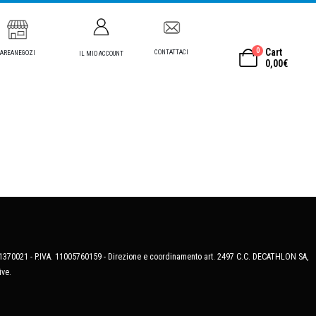
0
Cart
CONTATTACI
AREANEGOZI
IL MIO ACCOUNT
0,00
€
MB-1370021 - P.IVA. 11005760159 - Direzione e coordinamento art. 2497 C.C. DECATHLON SA,
ive.