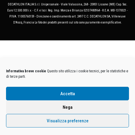
DECATHLON ITALIA S.r.l. Unipersonale - Viale Valassina, 268 - 20851 Lissone (MB) Cap. Soc.
Euro 12.500.000 i.v. - C.F. e Iscr. Reg. Imp. Monza e Brianza 02137480964 - R.E.A. MB-1370021 -
P.IVA. 11005760159 - Direzione e coordinamento art. 2497 C.C. DECATHLON SA, Villeneuve
D'Ascq, Francia Le foto dei prodotti presenti sul sito sono puramente esemplificative.
Informativa breve cookie
Questo sito utilizza i cookie tecnici, per le statistiche e
di terze parti.
Accetta
Nega
Visualizza preferenze