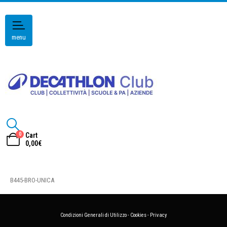
menu
0
Cart
0,00
€
B445-BRO-UNICA
Condizioni Generali di Utilizzo
-
Cookies
-
Privacy