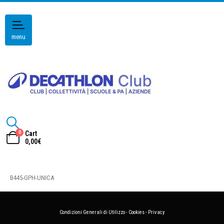
menu
0
Cart
0,00
€
B445-GPH-UNICA
Condizioni Generali di Utilizzo
-
Cookies
-
Privacy