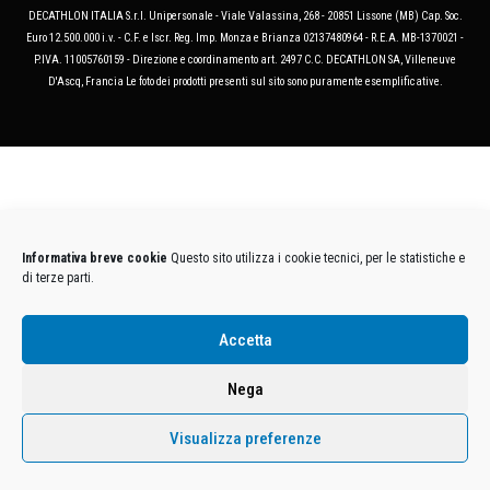
DECATHLON ITALIA S.r.l. Unipersonale - Viale Valassina, 268 - 20851 Lissone (MB) Cap. Soc.
Euro 12.500.000 i.v. - C.F. e Iscr. Reg. Imp. Monza e Brianza 02137480964 - R.E.A. MB-1370021 -
P.IVA. 11005760159 - Direzione e coordinamento art. 2497 C.C. DECATHLON SA, Villeneuve
D'Ascq, Francia Le foto dei prodotti presenti sul sito sono puramente esemplificative.
Informativa breve cookie
Questo sito utilizza i cookie tecnici, per le statistiche e
di terze parti.
Accetta
Nega
Visualizza preferenze