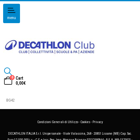
menu
0
Cart
0,00
€
BG42
Condizioni Generali di Utilizzo
-
Cookies
-
Privacy
DECATHLON ITALIA S.r.l. Unipersonale - Viale Valassina, 268 - 20851 Lissone (MB) Cap. Soc.
Euro 12.500.000 i.v. - C.F. e Iscr. Reg. Imp. Monza e Brianza 02137480964 - R.E.A. MB-1370021 -