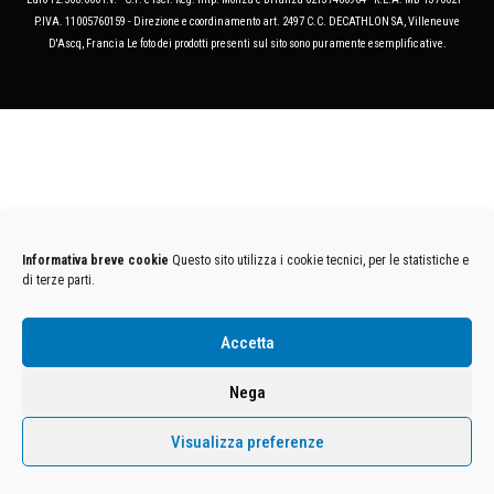
P.IVA. 11005760159 - Direzione e coordinamento art. 2497 C.C. DECATHLON SA, Villeneuve
D'Ascq, Francia Le foto dei prodotti presenti sul sito sono puramente esemplificative.
Informativa breve cookie
Questo sito utilizza i cookie tecnici, per le statistiche e
di terze parti.
Accetta
Nega
Visualizza preferenze