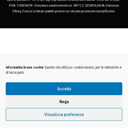
P.IVA. 11005760159 - Direzione e coordinamento art. 2497 C.C. DECATHLON SA, Villeneuve
D'Ascq, Francia Le foto dei prodotti presenti sul sito sono puramente esemplificative.
Informativa breve cookie
Questo sito utilizza i cookie tecnici, per le statistiche e
di terze parti.
Accetta
Nega
Visualizza preferenze