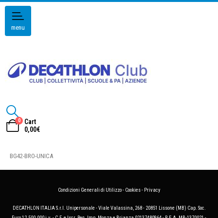
menu
0
Cart
0,00
€
BG42-BRO-UNICA
Condizioni Generali di Utilizzo
-
Cookies
-
Privacy
DECATHLON ITALIA S.r.l. Unipersonale - Viale Valassina, 268 - 20851 Lissone (MB) Cap. Soc.
Euro 12.500.000 i.v. - C.F. e Iscr. Reg. Imp. Monza e Brianza 02137480964 - R.E.A. MB-1370021 -