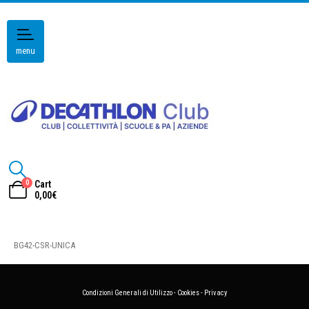
menu
0
Cart
0,00
€
BG42-CSR-UNICA
Condizioni Generali di Utilizzo
-
Cookies
-
Privacy