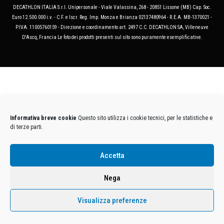
DECATHLON ITALIA S.r.l. Unipersonale - Viale Valassina, 268 - 20851 Lissone (MB) Cap. Soc.
Euro 12.500.000 i.v. - C.F. e Iscr. Reg. Imp. Monza e Brianza 02137480964 - R.E.A. MB-1370021 -
P.IVA. 11005760159 - Direzione e coordinamento art. 2497 C.C. DECATHLON SA, Villeneuve
D'Ascq, Francia Le foto dei prodotti presenti sul sito sono puramente esemplificative.
Informativa breve cookie
Questo sito utilizza i cookie tecnici, per le statistiche e
di terze parti.
Accetta
Nega
Visualizza preferenze