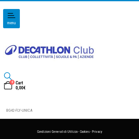
menu
0
Cart
0,00
€
BG42-FLY-UNICA
Condizioni Generali di Utilizzo
-
Cookies
-
Privacy