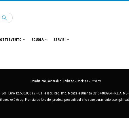
OTTI EVENTO
SCUOLA
SERVIZI
Condizioni Generali di Utilizzo
-
Cookies
-
Privacy
 Soc. Euro 12.500.000 i.v. - C.F. e Iscr. Reg. Imp. Monza e Brianza 02137480964 - R.E.A. 
illeneuve D'Ascq, Francia Le foto dei prodotti presenti sul sito sono puramente esemplificat