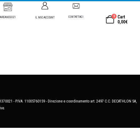
0
Cart
CONTATTACI
AREANEGOZI
IL MIO ACCOUNT
0,00
€
MB-1370021 - P.IVA. 11005760159 - Direzione e coordinamento art. 2497 C.C. DECATHLON SA,
ive.