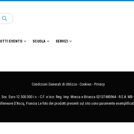
OTTI EVENTO
SCUOLA
SERVIZI
Condizioni Generali di Utilizzo
-
Cookies
-
Privacy
 Soc. Euro 12.500.000 i.v. - C.F. e Iscr. Reg. Imp. Monza e Brianza 02137480964 - R.E.A. 
illeneuve D'Ascq, Francia Le foto dei prodotti presenti sul sito sono puramente esemplificat