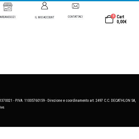
0
Cart
CONTATTACI
AREANEGOZI
IL MIO ACCOUNT
0,00
€
MB-1370021 - P.IVA. 11005760159 - Direzione e coordinamento art. 2497 C.C. DECATHLON SA,
ive.