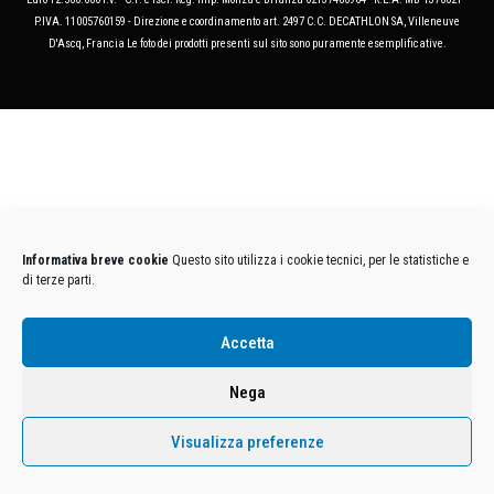
P.IVA. 11005760159 - Direzione e coordinamento art. 2497 C.C. DECATHLON SA, Villeneuve
D'Ascq, Francia Le foto dei prodotti presenti sul sito sono puramente esemplificative.
Informativa breve cookie
Questo sito utilizza i cookie tecnici, per le statistiche e
di terze parti.
Accetta
Nega
Visualizza preferenze