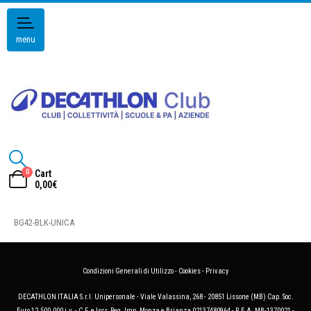
menu
0
Cart
0,00
€
BG42-BLK-UNICA
Condizioni Generali di Utilizzo
-
Cookies
-
Privacy
DECATHLON ITALIA S.r.l. Unipersonale - Viale Valassina, 268 - 20851 Lissone (MB) Cap. Soc.
Euro 12.500.000 i.v. - C.F. e Iscr. Reg. Imp. Monza e Brianza 02137480964 - R.E.A. MB-1370021 -