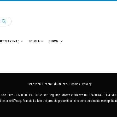
OTTI EVENTO
SCUOLA
SERVIZI
Condizioni Generali di Utilizzo
-
Cookies
-
Privacy
 Soc. Euro 12.500.000 i.v. - C.F. e Iscr. Reg. Imp. Monza e Brianza 02137480964 - R.E.A. 
illeneuve D'Ascq, Francia Le foto dei prodotti presenti sul sito sono puramente esemplificat