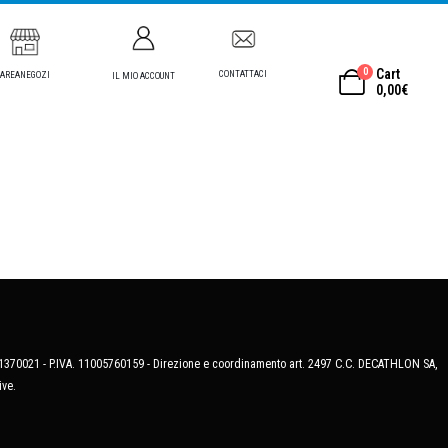
0
Cart
CONTATTACI
AREANEGOZI
IL MIO ACCOUNT
0,00
€
MB-1370021 - P.IVA. 11005760159 - Direzione e coordinamento art. 2497 C.C. DECATHLON SA,
ive.