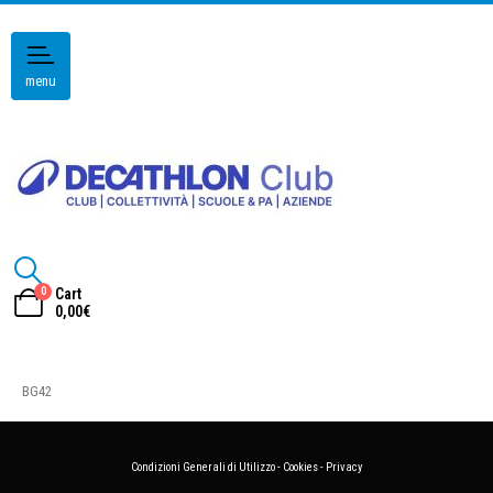
menu
0
Cart
0,00
€
BG42
Condizioni Generali di Utilizzo
-
Cookies
-
Privacy