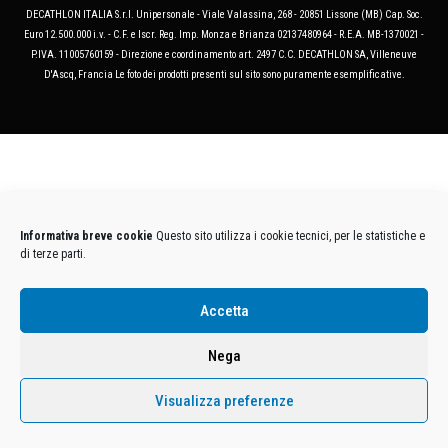
DECATHLON ITALIA S.r.l. Unipersonale - Viale Valassina, 268 - 20851 Lissone (MB) Cap. Soc.
Euro 12.500.000 i.v. - C.F. e Iscr. Reg. Imp. Monza e Brianza 02137480964 - R.E.A. MB-1370021 -
P.IVA. 11005760159 - Direzione e coordinamento art. 2497 C.C. DECATHLON SA, Villeneuve
D'Ascq, Francia Le foto dei prodotti presenti sul sito sono puramente esemplificative.
Informativa breve cookie
Questo sito utilizza i cookie tecnici, per le statistiche e
di terze parti.
Accetta
Nega
Visualizza preferenze