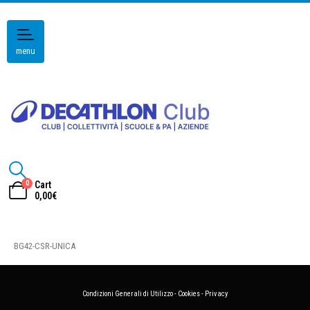
menu
0
Cart
0,00
€
BG42-CSR-UNICA
Condizioni Generali di Utilizzo
-
Cookies
-
Privacy