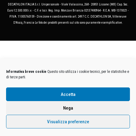
DECATHLON ITALIA S.r.l. Unipersonale - Viale Valassina, 268 - 20851 Lissone (MB) Cap. Soc.
Euro 12.500.000 i.v. - C.F. e Iscr. Reg. Imp. Monza e Brianza 02137480964 - R.E.A. MB-1370021 -
P.IVA. 11005760159 - Direzione e coordinamento art. 2497 C.C. DECATHLON SA, Villeneuve
D'Ascq, Francia Le foto dei prodotti presenti sul sito sono puramente esemplificative.
Informativa breve cookie
Questo sito utilizza i cookie tecnici, per le statistiche e
di terze parti.
Accetta
Nega
Visualizza preferenze