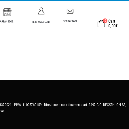
0
Cart
CONTATTACI
AREANEGOZI
IL MIO ACCOUNT
0,00
€
MB-1370021 - P.IVA. 11005760159 - Direzione e coordinamento art. 2497 C.C. DECATHLON SA,
ive.