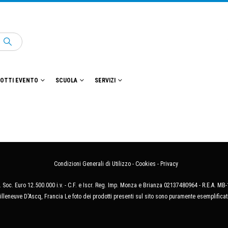
OTTI EVENTO
SCUOLA
SERVIZI
Condizioni Generali di Utilizzo
-
Cookies
-
Privacy
 Soc. Euro 12.500.000 i.v. - C.F. e Iscr. Reg. Imp. Monza e Brianza 02137480964 - R.E.A. 
illeneuve D'Ascq, Francia Le foto dei prodotti presenti sul sito sono puramente esemplificat