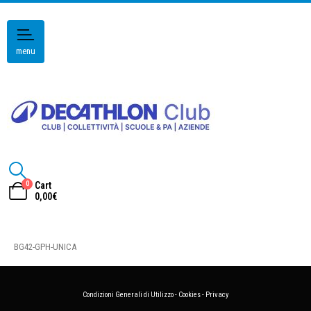
menu
0
Cart
0,00
€
BG42-GPH-UNICA
Condizioni Generali di Utilizzo
-
Cookies
-
Privacy