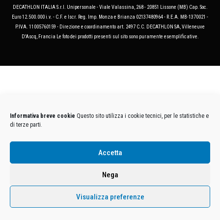
DECATHLON ITALIA S.r.l. Unipersonale - Viale Valassina, 268 - 20851 Lissone (MB) Cap. Soc.
Euro 12.500.000 i.v. - C.F. e Iscr. Reg. Imp. Monza e Brianza 02137480964 - R.E.A. MB-1370021 -
P.IVA. 11005760159 - Direzione e coordinamento art. 2497 C.C. DECATHLON SA, Villeneuve
D'Ascq, Francia Le foto dei prodotti presenti sul sito sono puramente esemplificative.
Informativa breve cookie
Questo sito utilizza i cookie tecnici, per le statistiche e
di terze parti.
Accetta
Nega
Visualizza preferenze