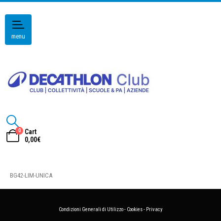
menu
0
Cart
0,00
€
BG42-LIM-UNICA
Condizioni Generali di Utilizzo
-
Cookies
-
Privacy