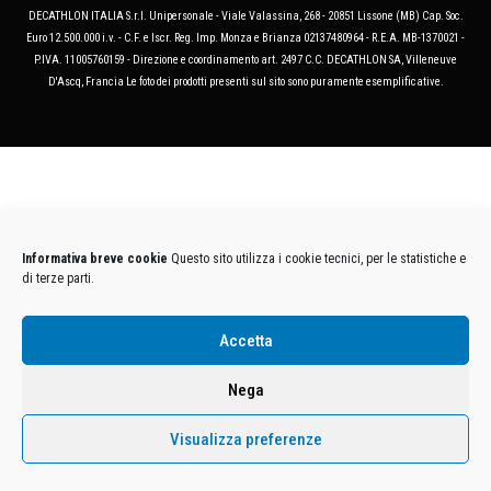
DECATHLON ITALIA S.r.l. Unipersonale - Viale Valassina, 268 - 20851 Lissone (MB) Cap. Soc.
Euro 12.500.000 i.v. - C.F. e Iscr. Reg. Imp. Monza e Brianza 02137480964 - R.E.A. MB-1370021 -
P.IVA. 11005760159 - Direzione e coordinamento art. 2497 C.C. DECATHLON SA, Villeneuve
D'Ascq, Francia Le foto dei prodotti presenti sul sito sono puramente esemplificative.
Informativa breve cookie
Questo sito utilizza i cookie tecnici, per le statistiche e
di terze parti.
Accetta
Nega
Visualizza preferenze