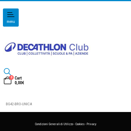
menu
0
Cart
0,00
€
BG42-BRO-UNICA
Condizioni Generali di Utilizzo
-
Cookies
-
Privacy