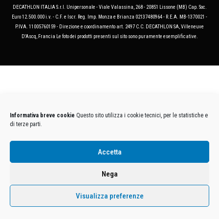
DECATHLON ITALIA S.r.l. Unipersonale - Viale Valassina, 268 - 20851 Lissone (MB) Cap. Soc.
Euro 12.500.000 i.v. - C.F. e Iscr. Reg. Imp. Monza e Brianza 02137480964 - R.E.A. MB-1370021 -
P.IVA. 11005760159 - Direzione e coordinamento art. 2497 C.C. DECATHLON SA, Villeneuve
D'Ascq, Francia Le foto dei prodotti presenti sul sito sono puramente esemplificative.
Informativa breve cookie
Questo sito utilizza i cookie tecnici, per le statistiche e
di terze parti.
Accetta
Nega
Visualizza preferenze