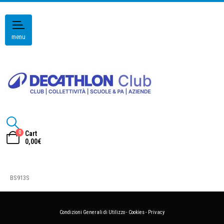
menu
0
Cart
0,00
€
BS913S
Condizioni Generali di Utilizzo
-
Cookies
-
Privacy