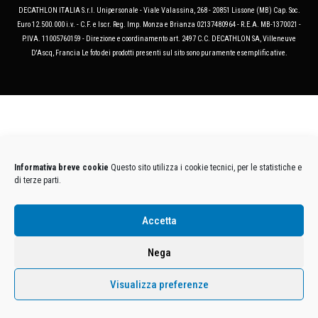
DECATHLON ITALIA S.r.l. Unipersonale - Viale Valassina, 268 - 20851 Lissone (MB) Cap. Soc.
Euro 12.500.000 i.v. - C.F. e Iscr. Reg. Imp. Monza e Brianza 02137480964 - R.E.A. MB-1370021 -
P.IVA. 11005760159 - Direzione e coordinamento art. 2497 C.C. DECATHLON SA, Villeneuve
D'Ascq, Francia Le foto dei prodotti presenti sul sito sono puramente esemplificative.
Informativa breve cookie
Questo sito utilizza i cookie tecnici, per le statistiche e
di terze parti.
Accetta
Nega
Visualizza preferenze