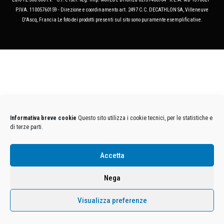
P.IVA. 11005760159 - Direzione e coordinamento art. 2497 C.C. DECATHLON SA, Villeneuve
D'Ascq, Francia Le foto dei prodotti presenti sul sito sono puramente esemplificative.
Informativa breve cookie
Questo sito utilizza i cookie tecnici, per le statistiche e
di terze parti.
Accetta
Nega
Visualizza preferenze