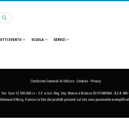
OTTI EVENTO
SCUOLA
SERVIZI
Condizioni Generali di Utilizzo
-
Cookies
-
Privacy
 Soc. Euro 12.500.000 i.v. - C.F. e Iscr. Reg. Imp. Monza e Brianza 02137480964 - R.E.A. 
illeneuve D'Ascq, Francia Le foto dei prodotti presenti sul sito sono puramente esemplificat