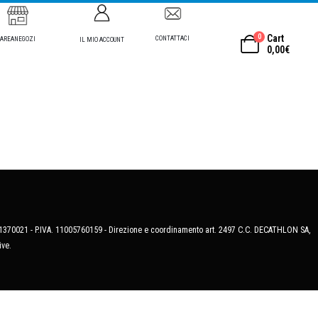
0
Cart
CONTATTACI
AREANEGOZI
IL MIO ACCOUNT
0,00
€
MB-1370021 - P.IVA. 11005760159 - Direzione e coordinamento art. 2497 C.C. DECATHLON SA,
ive.