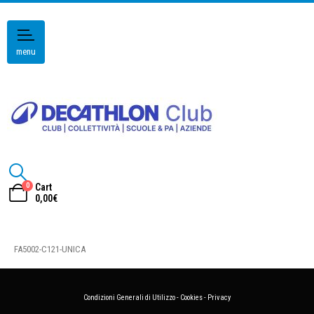
menu
0
Cart
0,00
€
FA5002-C121-UNICA
Condizioni Generali di Utilizzo
-
Cookies
-
Privacy