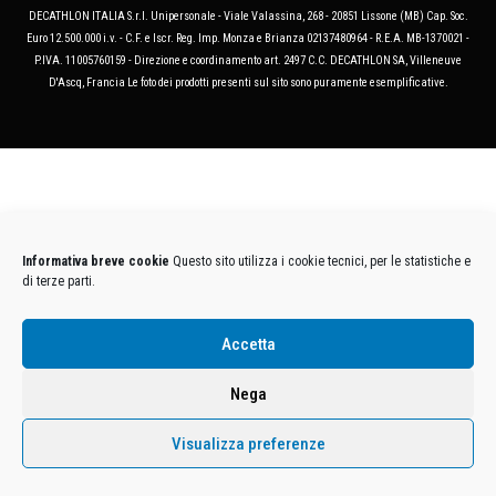
DECATHLON ITALIA S.r.l. Unipersonale - Viale Valassina, 268 - 20851 Lissone (MB) Cap. Soc.
Euro 12.500.000 i.v. - C.F. e Iscr. Reg. Imp. Monza e Brianza 02137480964 - R.E.A. MB-1370021 -
P.IVA. 11005760159 - Direzione e coordinamento art. 2497 C.C. DECATHLON SA, Villeneuve
D'Ascq, Francia Le foto dei prodotti presenti sul sito sono puramente esemplificative.
Informativa breve cookie
Questo sito utilizza i cookie tecnici, per le statistiche e
di terze parti.
Accetta
Nega
Visualizza preferenze