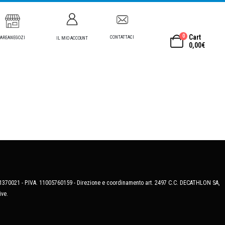
0
Cart
CONTATTACI
AREANEGOZI
IL MIO ACCOUNT
0,00
€
MB-1370021 - P.IVA. 11005760159 - Direzione e coordinamento art. 2497 C.C. DECATHLON SA,
ive.