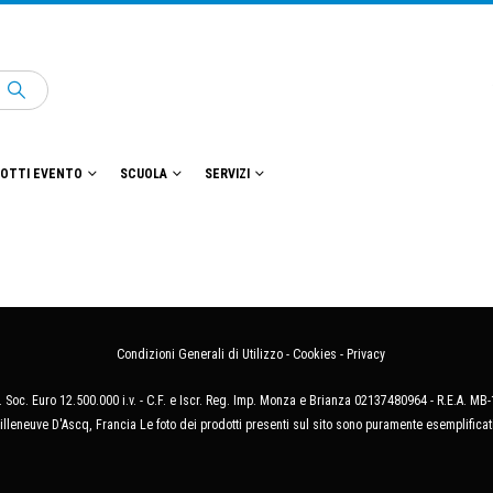
OTTI EVENTO
SCUOLA
SERVIZI
Condizioni Generali di Utilizzo
-
Cookies
-
Privacy
 Soc. Euro 12.500.000 i.v. - C.F. e Iscr. Reg. Imp. Monza e Brianza 02137480964 - R.E.A. 
illeneuve D'Ascq, Francia Le foto dei prodotti presenti sul sito sono puramente esemplificat