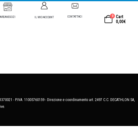
0
Cart
CONTATTACI
AREANEGOZI
IL MIO ACCOUNT
0,00
€
MB-1370021 - P.IVA. 11005760159 - Direzione e coordinamento art. 2497 C.C. DECATHLON SA,
ive.