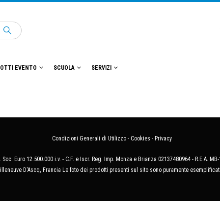
OTTI EVENTO
SCUOLA
SERVIZI
Condizioni Generali di Utilizzo
-
Cookies
-
Privacy
 Soc. Euro 12.500.000 i.v. - C.F. e Iscr. Reg. Imp. Monza e Brianza 02137480964 - R.E.A. 
illeneuve D'Ascq, Francia Le foto dei prodotti presenti sul sito sono puramente esemplificat