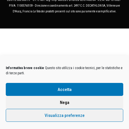
P.IVA. 11005760159 - Direzione e coordinamento art. 2497 C.C. DECATHLON SA, Villeneuve
D'Ascq, Francia Le foto dei prodotti presenti sul sito sono puramente esemplificative.
Informativa breve cookie
Questo sito utilizza i cookie tecnici, per le statistiche e
di terze parti.
Accetta
Nega
Visualizza preferenze