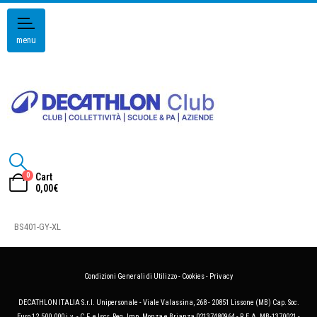
menu
0
Cart
0,00
€
BS401-GY-XL
Condizioni Generali di Utilizzo
-
Cookies
-
Privacy
DECATHLON ITALIA S.r.l. Unipersonale - Viale Valassina, 268 - 20851 Lissone (MB) Cap. Soc.
Euro 12.500.000 i.v. - C.F. e Iscr. Reg. Imp. Monza e Brianza 02137480964 - R.E.A. MB-1370021 -