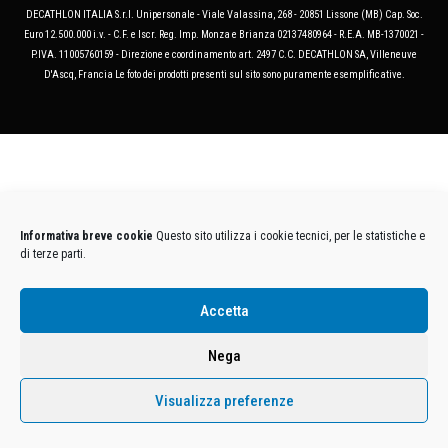
DECATHLON ITALIA S.r.l. Unipersonale - Viale Valassina, 268 - 20851 Lissone (MB) Cap. Soc.
Euro 12.500.000 i.v. - C.F. e Iscr. Reg. Imp. Monza e Brianza 02137480964 - R.E.A. MB-1370021 -
P.IVA. 11005760159 - Direzione e coordinamento art. 2497 C.C. DECATHLON SA, Villeneuve
D'Ascq, Francia Le foto dei prodotti presenti sul sito sono puramente esemplificative.
Informativa breve cookie
Questo sito utilizza i cookie tecnici, per le statistiche e
di terze parti.
Accetta
Nega
Visualizza preferenze