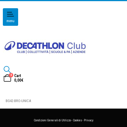
menu
0
Cart
0,00
€
BG42-BRO-UNICA
Condizioni Generali di Utilizzo
-
Cookies
-
Privacy