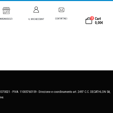
0
Cart
CONTATTACI
AREANEGOZI
IL MIO ACCOUNT
0,00
€
MB-1370021 - P.IVA. 11005760159 - Direzione e coordinamento art. 2497 C.C. DECATHLON SA,
ive.