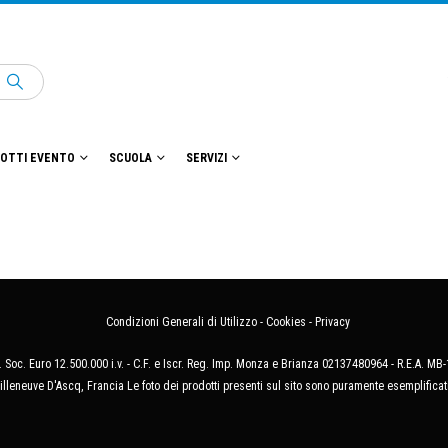
OTTI EVENTO
SCUOLA
SERVIZI
Condizioni Generali di Utilizzo
-
Cookies
-
Privacy
 Soc. Euro 12.500.000 i.v. - C.F. e Iscr. Reg. Imp. Monza e Brianza 02137480964 - R.E.A. 
illeneuve D'Ascq, Francia Le foto dei prodotti presenti sul sito sono puramente esemplificat