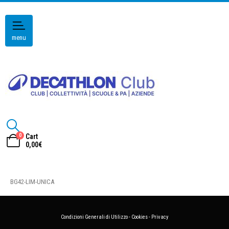
menu
0
Cart
0,00
€
BG42-LIM-UNICA
Condizioni Generali di Utilizzo
-
Cookies
-
Privacy