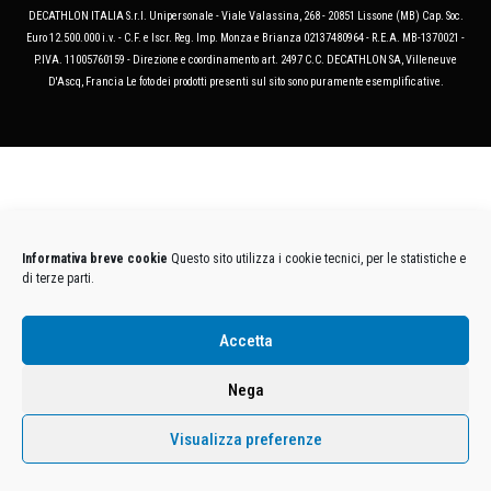
DECATHLON ITALIA S.r.l. Unipersonale - Viale Valassina, 268 - 20851 Lissone (MB) Cap. Soc.
Euro 12.500.000 i.v. - C.F. e Iscr. Reg. Imp. Monza e Brianza 02137480964 - R.E.A. MB-1370021 -
P.IVA. 11005760159 - Direzione e coordinamento art. 2497 C.C. DECATHLON SA, Villeneuve
D'Ascq, Francia Le foto dei prodotti presenti sul sito sono puramente esemplificative.
Informativa breve cookie
Questo sito utilizza i cookie tecnici, per le statistiche e
di terze parti.
Accetta
Nega
Visualizza preferenze