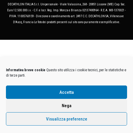
DECATHLON ITALIA S.r.l. Unipersonale - Viale Valassina, 268 - 20851 Lissone (MB) Cap. Soc.
Euro 12.500.000 i.v. - C.F. e Iscr. Reg. Imp. Monza e Brianza 02137480964 - R.E.A. MB-1370021 -
P.IVA. 11005760159 - Direzione e coordinamento art. 2497 C.C. DECATHLON SA, Villeneuve
D'Ascq, Francia Le foto dei prodotti presenti sul sito sono puramente esemplificative.
Informativa breve cookie
Questo sito utilizza i cookie tecnici, per le statistiche e
di terze parti.
Accetta
Nega
Visualizza preferenze