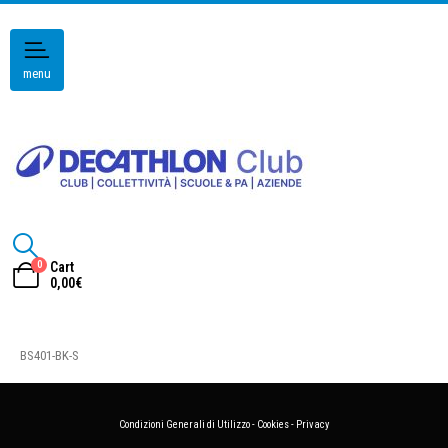
menu
0
Cart
0,00
€
BS401-BK-S
Condizioni Generali di Utilizzo
-
Cookies
-
Privacy