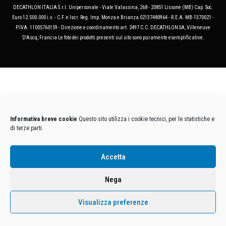
DECATHLON ITALIA S.r.l. Unipersonale - Viale Valassina, 268 - 20851 Lissone (MB) Cap. Soc.
Euro 12.500.000 i.v. - C.F. e Iscr. Reg. Imp. Monza e Brianza 02137480964 - R.E.A. MB-1370021 -
P.IVA. 11005760159 - Direzione e coordinamento art. 2497 C.C. DECATHLON SA, Villeneuve
D'Ascq, Francia Le foto dei prodotti presenti sul sito sono puramente esemplificative.
Informativa breve cookie
Questo sito utilizza i cookie tecnici, per le statistiche e
di terze parti.
Accetta
Nega
Visualizza preferenze