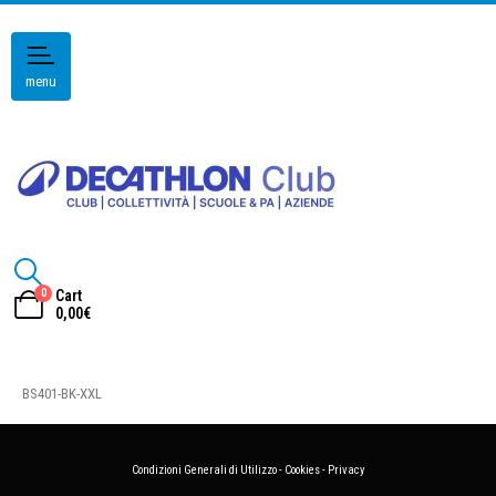
menu
0
Cart
0,00
€
BS401-BK-XXL
Condizioni Generali di Utilizzo
-
Cookies
-
Privacy