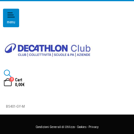
menu
0
Cart
0,00
€
BS401-GY-M
Condizioni Generali di Utilizzo
-
Cookies
-
Privacy