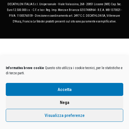
DECATHLON ITALIA S.r.l. Unipersonale - Viale Valassina, 268 - 20851 Lissone (MB) Cap. Soc.
Euro 12.500.000 i.v. - C.F. e Iscr. Reg. Imp. Monza e Brianza 02137480964 - R.E.A. MB-1370021 -
P.IVA. 11005760159 - Direzione e coordinamento art. 2497 C.C. DECATHLON SA, Villeneuve
D'Ascq, Francia Le foto dei prodotti presenti sul sito sono puramente esemplificative.
Informativa breve cookie
Questo sito utilizza i cookie tecnici, per le statistiche e
di terze parti.
Accetta
Nega
Visualizza preferenze