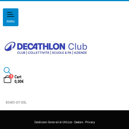
menu
0
Cart
0,00
€
BS401-GY-XXL
Condizioni Generali di Utilizzo
-
Cookies
-
Privacy