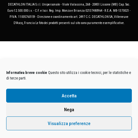
DECATHLON ITALIA S.r.l. Unipersonale - Viale Valassina, 268 - 20851 Lissone (MB) Cap. Soc.
Euro 12.500.000 i.v. - C.F. e Iscr. Reg. Imp. Monza e Brianza 02137480964 - R.E.A. MB-1370021 -
P.IVA. 11005760159 - Direzione e coordinamento art. 2497 C.C. DECATHLON SA, Villeneuve
D'Ascq, Francia Le foto dei prodotti presenti sul sito sono puramente esemplificative.
Informativa breve cookie
Questo sito utilizza i cookie tecnici, per le statistiche e
di terze parti.
Accetta
Nega
Visualizza preferenze