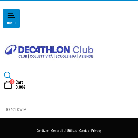
menu
0
Cart
0,00
€
BS401-OW-M
Condizioni Generali di Utilizzo
-
Cookies
-
Privacy