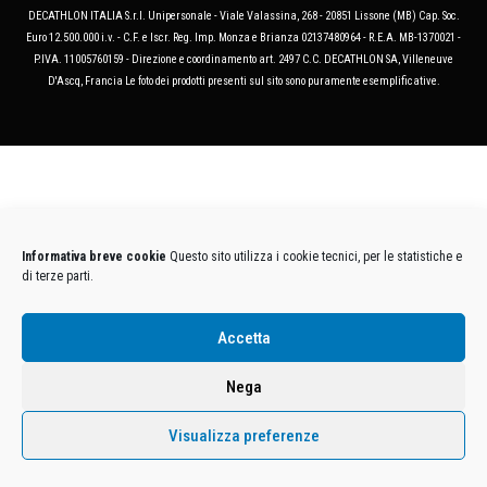
DECATHLON ITALIA S.r.l. Unipersonale - Viale Valassina, 268 - 20851 Lissone (MB) Cap. Soc.
Euro 12.500.000 i.v. - C.F. e Iscr. Reg. Imp. Monza e Brianza 02137480964 - R.E.A. MB-1370021 -
P.IVA. 11005760159 - Direzione e coordinamento art. 2497 C.C. DECATHLON SA, Villeneuve
D'Ascq, Francia Le foto dei prodotti presenti sul sito sono puramente esemplificative.
Informativa breve cookie
Questo sito utilizza i cookie tecnici, per le statistiche e
di terze parti.
Accetta
Nega
Visualizza preferenze