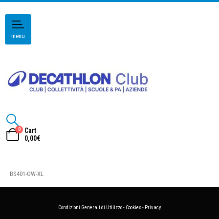
menu
0
Cart
0,00
€
BS401-OW-XL
Condizioni Generali di Utilizzo
-
Cookies
-
Privacy