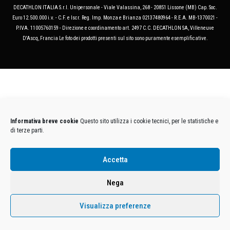
DECATHLON ITALIA S.r.l. Unipersonale - Viale Valassina, 268 - 20851 Lissone (MB) Cap. Soc.
Euro 12.500.000 i.v. - C.F. e Iscr. Reg. Imp. Monza e Brianza 02137480964 - R.E.A. MB-1370021 -
P.IVA. 11005760159 - Direzione e coordinamento art. 2497 C.C. DECATHLON SA, Villeneuve
D'Ascq, Francia Le foto dei prodotti presenti sul sito sono puramente esemplificative.
Informativa breve cookie
Questo sito utilizza i cookie tecnici, per le statistiche e
di terze parti.
Accetta
Nega
Visualizza preferenze