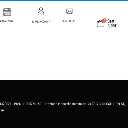
0
Cart
CONTATTACI
AREANEGOZI
IL MIO ACCOUNT
0,00
€
MB-1370021 - P.IVA. 11005760159 - Direzione e coordinamento art. 2497 C.C. DECATHLON SA,
ive.