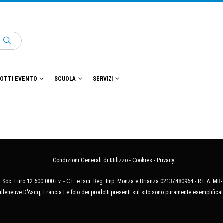
OTTI EVENTO
SCUOLA
SERVIZI
Condizioni Generali di Utilizzo
-
Cookies
-
Privacy
 Soc. Euro 12.500.000 i.v. - C.F. e Iscr. Reg. Imp. Monza e Brianza 02137480964 - R.E.A. 
illeneuve D'Ascq, Francia Le foto dei prodotti presenti sul sito sono puramente esemplificat