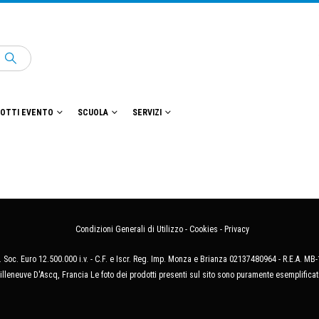
OTTI EVENTO
SCUOLA
SERVIZI
Condizioni Generali di Utilizzo
-
Cookies
-
Privacy
 Soc. Euro 12.500.000 i.v. - C.F. e Iscr. Reg. Imp. Monza e Brianza 02137480964 - R.E.A. 
illeneuve D'Ascq, Francia Le foto dei prodotti presenti sul sito sono puramente esemplificat