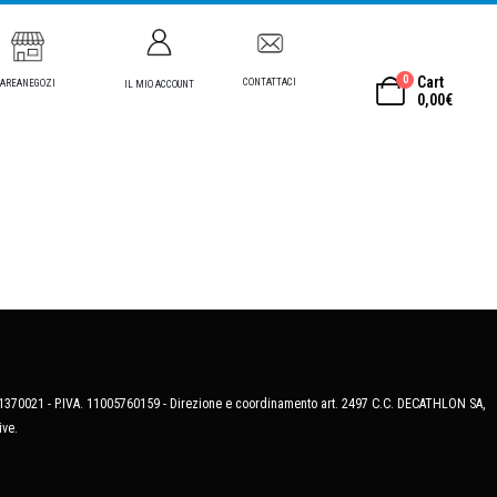
0
Cart
CONTATTACI
AREANEGOZI
IL MIO ACCOUNT
0,00
€
MB-1370021 - P.IVA. 11005760159 - Direzione e coordinamento art. 2497 C.C. DECATHLON SA,
ive.