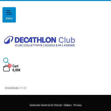
menu
0
Cart
0,00
€
BSK400-BK-11-12
Condizioni Generali di Utilizzo
-
Cookies
-
Privacy