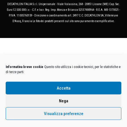
DECATHLON ITALIA S.r.l. Unipersonale - Viale Valassina, 268 - 20851 Lissone (MB) Cap. Soc.
Euro 12.500.000 i.v. - C.F. e Iscr. Reg. Imp. Monza e Brianza 02137480964 - R.E.A. MB-1370021 -
P.IVA. 11005760159 - Direzione e coordinamento art. 2497 C.C. DECATHLON SA, Villeneuve
D'Ascq, Francia Le foto dei prodotti presenti sul sito sono puramente esemplificative.
Informativa breve cookie
Questo sito utilizza i cookie tecnici, per le statistiche e
di terze parti.
Accetta
Nega
Visualizza preferenze