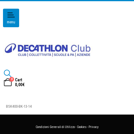
menu
0
Cart
0,00
€
BSK400-BK-13-14
Condizioni Generali di Utilizzo
-
Cookies
-
Privacy