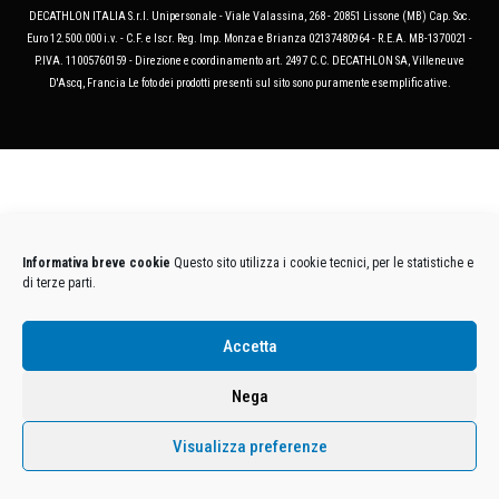
DECATHLON ITALIA S.r.l. Unipersonale - Viale Valassina, 268 - 20851 Lissone (MB) Cap. Soc.
Euro 12.500.000 i.v. - C.F. e Iscr. Reg. Imp. Monza e Brianza 02137480964 - R.E.A. MB-1370021 -
P.IVA. 11005760159 - Direzione e coordinamento art. 2497 C.C. DECATHLON SA, Villeneuve
D'Ascq, Francia Le foto dei prodotti presenti sul sito sono puramente esemplificative.
Informativa breve cookie
Questo sito utilizza i cookie tecnici, per le statistiche e
di terze parti.
Accetta
Nega
Visualizza preferenze