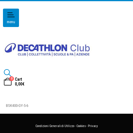
menu
0
Cart
0,00
€
BSK400-GY-5-6
Condizioni Generali di Utilizzo
-
Cookies
-
Privacy