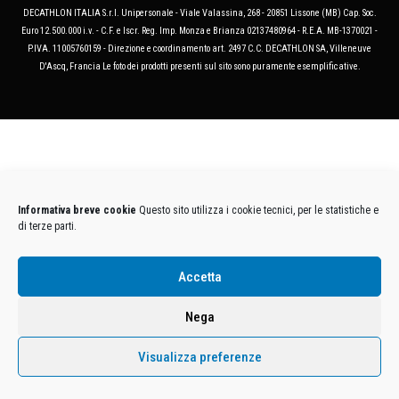
DECATHLON ITALIA S.r.l. Unipersonale - Viale Valassina, 268 - 20851 Lissone (MB) Cap. Soc.
Euro 12.500.000 i.v. - C.F. e Iscr. Reg. Imp. Monza e Brianza 02137480964 - R.E.A. MB-1370021 -
P.IVA. 11005760159 - Direzione e coordinamento art. 2497 C.C. DECATHLON SA, Villeneuve
D'Ascq, Francia Le foto dei prodotti presenti sul sito sono puramente esemplificative.
Informativa breve cookie
Questo sito utilizza i cookie tecnici, per le statistiche e
di terze parti.
Accetta
Nega
Visualizza preferenze