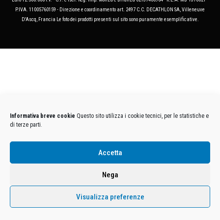
P.IVA. 11005760159 - Direzione e coordinamento art. 2497 C.C. DECATHLON SA, Villeneuve
D'Ascq, Francia Le foto dei prodotti presenti sul sito sono puramente esemplificative.
Informativa breve cookie
Questo sito utilizza i cookie tecnici, per le statistiche e
di terze parti.
Accetta
Nega
Visualizza preferenze