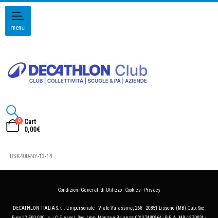
menu
0
Cart
0,00
€
BSK400-NY-13-14
Condizioni Generali di Utilizzo
-
Cookies
-
Privacy
DECATHLON ITALIA S.r.l. Unipersonale - Viale Valassina, 268 - 20851 Lissone (MB) Cap. Soc.
Euro 12.500.000 i.v. - C.F. e Iscr. Reg. Imp. Monza e Brianza 02137480964 - R.E.A. MB-1370021 -