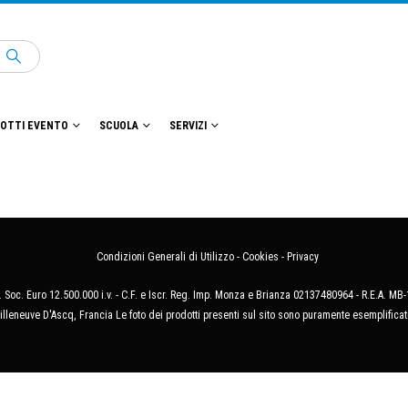
OTTI EVENTO
SCUOLA
SERVIZI
Condizioni Generali di Utilizzo
-
Cookies
-
Privacy
 Soc. Euro 12.500.000 i.v. - C.F. e Iscr. Reg. Imp. Monza e Brianza 02137480964 - R.E.A. 
illeneuve D'Ascq, Francia Le foto dei prodotti presenti sul sito sono puramente esemplificat