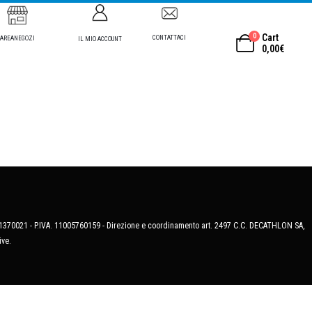
0
Cart
CONTATTACI
AREANEGOZI
IL MIO ACCOUNT
0,00
€
MB-1370021 - P.IVA. 11005760159 - Direzione e coordinamento art. 2497 C.C. DECATHLON SA,
ive.