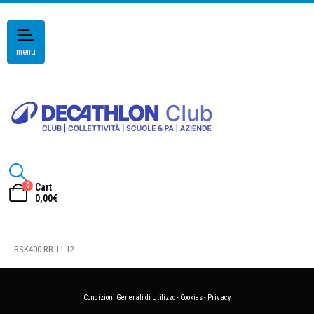
menu
0
Cart
0,00
€
BSK400-RB-11-12
Condizioni Generali di Utilizzo
-
Cookies
-
Privacy