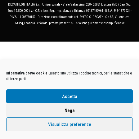
DECATHLON ITALIA S.r.l. Unipersonale - Viale Valassina, 268 - 20851 Lissone (MB) Cap. Soc.
Euro 12.500.000 i.v. - C.F. e Iscr. Reg. Imp. Monza e Brianza 02137480964 - R.E.A. MB-1370021 -
P.IVA. 11005760159 - Direzione e coordinamento art. 2497 C.C. DECATHLON SA, Villeneuve
D'Ascq, Francia Le foto dei prodotti presenti sul sito sono puramente esemplificative.
Informativa breve cookie
Questo sito utilizza i cookie tecnici, per le statistiche e
di terze parti.
Accetta
Nega
Visualizza preferenze