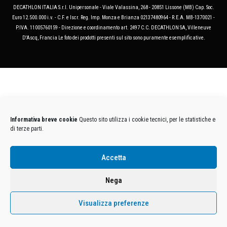
DECATHLON ITALIA S.r.l. Unipersonale - Viale Valassina, 268 - 20851 Lissone (MB) Cap. Soc.
Euro 12.500.000 i.v. - C.F. e Iscr. Reg. Imp. Monza e Brianza 02137480964 - R.E.A. MB-1370021 -
P.IVA. 11005760159 - Direzione e coordinamento art. 2497 C.C. DECATHLON SA, Villeneuve
D'Ascq, Francia Le foto dei prodotti presenti sul sito sono puramente esemplificative.
Informativa breve cookie
Questo sito utilizza i cookie tecnici, per le statistiche e
di terze parti.
Accetta
Nega
Visualizza preferenze