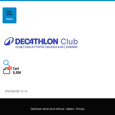
menu
0
Cart
0,00
€
BSK400-RB-13-14
Condizioni Generali di Utilizzo
-
Cookies
-
Privacy