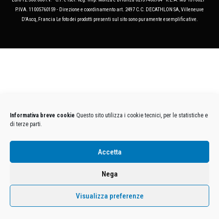
P.IVA. 11005760159 - Direzione e coordinamento art. 2497 C.C. DECATHLON SA, Villeneuve
D'Ascq, Francia Le foto dei prodotti presenti sul sito sono puramente esemplificative.
Informativa breve cookie
Questo sito utilizza i cookie tecnici, per le statistiche e
di terze parti.
Accetta
Nega
Visualizza preferenze