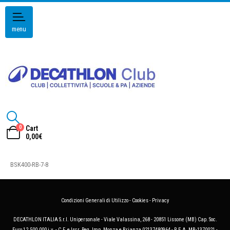
menu
0
Cart
0,00
€
BSK400-RB-7-8
Condizioni Generali di Utilizzo
-
Cookies
-
Privacy
DECATHLON ITALIA S.r.l. Unipersonale - Viale Valassina, 268 - 20851 Lissone (MB) Cap. Soc.
Euro 12.500.000 i.v. - C.F. e Iscr. Reg. Imp. Monza e Brianza 02137480964 - R.E.A. MB-1370021 -