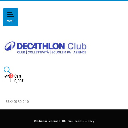
menu
0
Cart
0,00
€
BSK400-RD-9-10
Condizioni Generali di Utilizzo
-
Cookies
-
Privacy