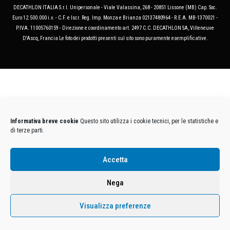
DECATHLON ITALIA S.r.l. Unipersonale - Viale Valassina, 268 - 20851 Lissone (MB) Cap. Soc.
Euro 12.500.000 i.v. - C.F. e Iscr. Reg. Imp. Monza e Brianza 02137480964 - R.E.A. MB-1370021 -
P.IVA. 11005760159 - Direzione e coordinamento art. 2497 C.C. DECATHLON SA, Villeneuve
D'Ascq, Francia Le foto dei prodotti presenti sul sito sono puramente esemplificative.
Informativa breve cookie
Questo sito utilizza i cookie tecnici, per le statistiche e
di terze parti.
Accetta
Nega
Visualizza preferenze