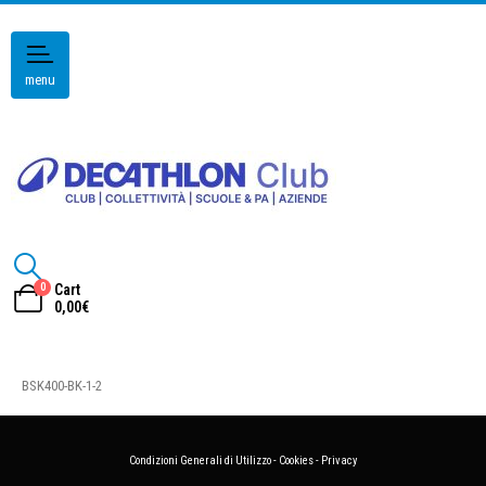
menu
0
Cart
0,00
€
BSK400-BK-1-2
Condizioni Generali di Utilizzo
-
Cookies
-
Privacy