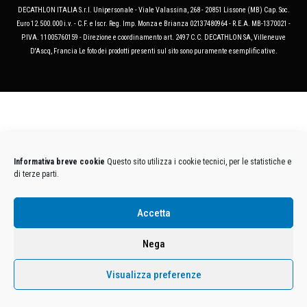
DECATHLON ITALIA S.r.l. Unipersonale - Viale Valassina, 268 - 20851 Lissone (MB) Cap. Soc.
Euro 12.500.000 i.v. - C.F. e Iscr. Reg. Imp. Monza e Brianza 02137480964 - R.E.A. MB-1370021 -
P.IVA. 11005760159 - Direzione e coordinamento art. 2497 C.C. DECATHLON SA, Villeneuve
D'Ascq, Francia Le foto dei prodotti presenti sul sito sono puramente esemplificative.
Informativa breve cookie
Questo sito utilizza i cookie tecnici, per le statistiche e
di terze parti.
Accetta
Nega
Visualizza preferenze