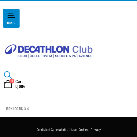
menu
0
Cart
0,00
€
BSK400-BK-3-4
Condizioni Generali di Utilizzo
-
Cookies
-
Privacy