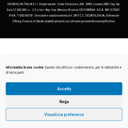
DECATHLON ITALIA S.r.l. Unipersonale - Viale Valassina, 268 - 20851 Lissone (MB) Cap. Soc.
Euro 12.500.000 i.v. - C.F. e Iscr. Reg. Imp. Monza e Brianza 02137480964 - R.E.A. MB-1370021 -
P.IVA. 11005760159 - Direzione e coordinamento art. 2497 C.C. DECATHLON SA, Villeneuve
D'Ascq, Francia Le foto dei prodotti presenti sul sito sono puramente esemplificative.
Informativa breve cookie
Questo sito utilizza i cookie tecnici, per le statistiche e
di terze parti.
Accetta
Nega
Visualizza preferenze