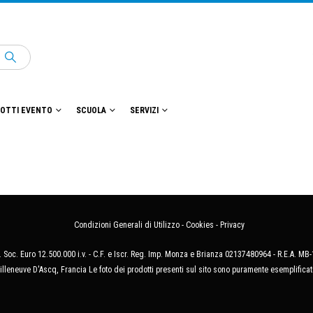
OTTI EVENTO
SCUOLA
SERVIZI
Condizioni Generali di Utilizzo
-
Cookies
-
Privacy
 Soc. Euro 12.500.000 i.v. - C.F. e Iscr. Reg. Imp. Monza e Brianza 02137480964 - R.E.A. 
illeneuve D'Ascq, Francia Le foto dei prodotti presenti sul sito sono puramente esemplificat