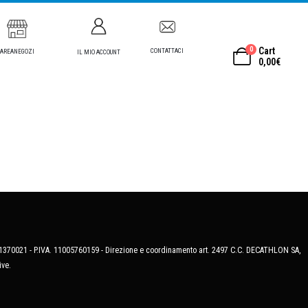
0
Cart
CONTATTACI
AREANEGOZI
IL MIO ACCOUNT
0,00
€
MB-1370021 - P.IVA. 11005760159 - Direzione e coordinamento art. 2497 C.C. DECATHLON SA,
ive.